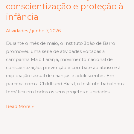
Instituto
conscientização e proteção à
João
infância
de
Barro
Atividades
/
junho 7, 2026
fortalece
ações
Durante o mês de maio, o Instituto João de Barro
de
promoveu uma série de atividades voltadas à
conscientização
campanha Maio Laranja, movimento nacional de
e
conscientização, prevenção e combate ao abuso e à
proteção
exploração sexual de crianças e adolescentes. Em
à
parceria com a ChildFund Brasil, o Instituto trabalhou a
infância
temática em todos os seus projetos e unidades
Read More »