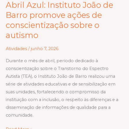
Abril Azul: Instituto João de
Abril
Azul:
Barro promove ações de
Instituto
conscientização sobre o
João
autismo
de
Barro
Atividades
/
junho 7, 2026
promove
ações
Durante o mês de abril, período dedicado à
de
conscientização sobre o Transtorno do Espectro
conscientização
Autista (TEA), o Instituto João de Barro realizou uma
sobre
série de atividades educativas e de sensibilização em
o
suas unidades, fortalecendo o compromisso da
autismo
instituição com a inclusão, o respeito às diferenças e a
disseminação de informações de qualidade para a
comunidade.