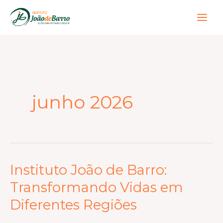
Ir
para
o
conteúdo
junho 2026
Instituto João de Barro:
Instituto
João
Transformando Vidas em
de
Diferentes Regiões
Barro:
Transformando