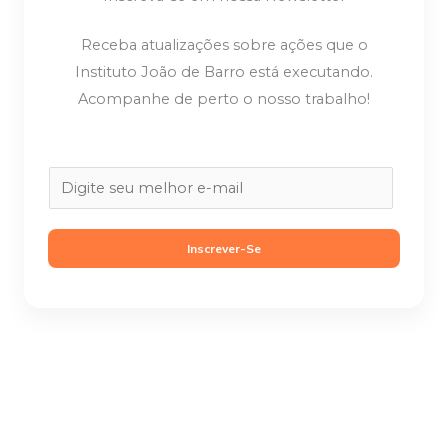
Receba atualizações sobre ações que o
Instituto João de Barro está executando.
Acompanhe de perto o nosso trabalho!
E
m
a
Inscrever-Se
i
l
*