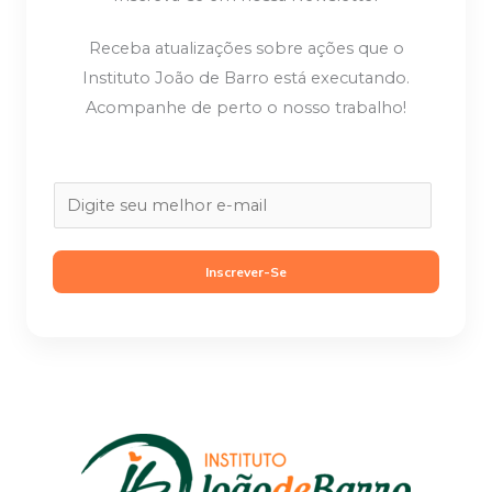
Receba atualizações sobre ações que o
Instituto João de Barro está executando.
Acompanhe de perto o nosso trabalho!
E
m
a
Inscrever-Se
i
l
*