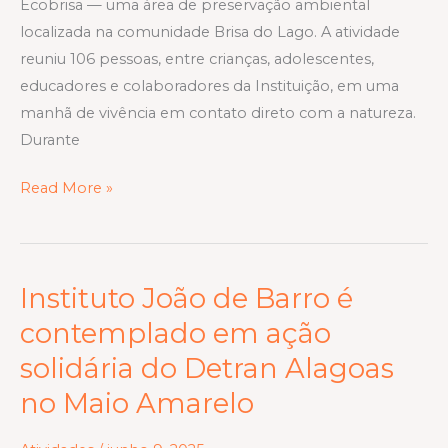
Ecobrisa — uma área de preservação ambiental
no
localizada na comunidade Brisa do Lago. A atividade
Ecobrisa
reuniu 106 pessoas, entre crianças, adolescentes,
educadores e colaboradores da Instituição, em uma
manhã de vivência em contato direto com a natureza.
Durante
Read More »
Instituto João de Barro é
Instituto
João
contemplado em ação
de
solidária do Detran Alagoas
Barro
no Maio Amarelo
é
contemplado