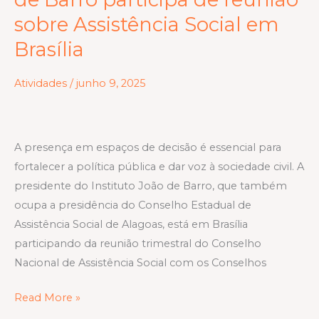
Instituto
sobre Assistência Social em
João
Brasília
de
Barro
Atividades
/
junho 9, 2025
participa
de
reunião
sobre
A presença em espaços de decisão é essencial para
Assistência
fortalecer a política pública e dar voz à sociedade civil. A
Social
presidente do Instituto João de Barro, que também
em
ocupa a presidência do Conselho Estadual de
Brasília
Assistência Social de Alagoas, está em Brasília
participando da reunião trimestral do Conselho
Nacional de Assistência Social com os Conselhos
Read More »