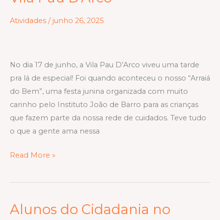
um
São
Atividades
/
junho 26, 2025
João
cheio
de
No dia 17 de junho, a Vila Pau D’Arco viveu uma tarde
alegria
pra lá de especial! Foi quando aconteceu o nosso “Arraiá
e
do Bem”, uma festa junina organizada com muito
carinho
carinho pelo Instituto João de Barro para as crianças
na
que fazem parte da nossa rede de cuidados. Teve tudo
Vila
o que a gente ama nessa
Pau
D’Arco
Read More »
Alunos do Cidadania no
Alunos
do