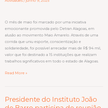
Atividades
/
junho 9, 2025
em
ação
solidária
do
O mês de maio foi marcado por uma iniciativa
Detran
emocionante promovida pelo Detran Alagoas, em
Alagoas
alusão ao movimento Maio Amarelo. Através de uma
no
corrida que uniu esporte, conscientização e
Maio
solidariedade, foi possível arrecadar mais de R$ 94 mil,
Amarelo
valor que foi destinado a 15 instituições que realizam
trabalhos significativos em todo o estado de Alagoas.
Read More »
Presidente do Instituto João
Presidente
do
de Barro participa de reunião