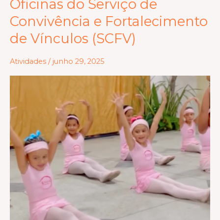
Oficinas do Serviço de
Gratidão
Convivência e Fortalecimento
as
de Vínculos (SCFV)
Oficinas
do
Atividades
/
junho 29, 2025
Serviço
de
Convivência
e
Fortalecimento
de
Vínculos
(SCFV)