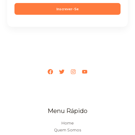
a
Inscrever-Se
i
l
*
Menu Rápido
Home
Quem Somos