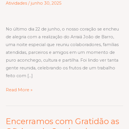
Atividades
/
junho 30, 2025
Barro:
uma
noite
No último dia 22 de junho, o nosso coração se encheu
de
de alegria com a realização do Arraiá João de Barro,
celebração,
uma noite especial que reuniu colaboradores, famílias
união
atendidas, parceiros e amigos em um momento de
e
puro aconchego, cultura e partilha. Foi lindo ver tanta
gratidão!
gente reunida, celebrando os frutos de um trabalho
feito com […]
Read More »
Encerramos com Gratidão as
Encerramos
com