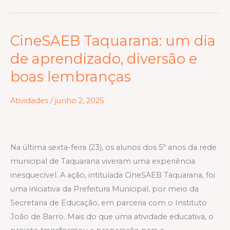
CineSAEB Taquarana: um dia
CineSAEB
Taquarana:
de aprendizado, diversão e
um
boas lembranças
dia
de
Atividades
/
junho 2, 2025
aprendizado,
diversão
e
Na última sexta-feira (23), os alunos dos 5º anos da rede
boas
municipal de Taquarana viveram uma experiência
lembranças
inesquecível. A ação, intitulada CineSAEB Taquarana, foi
uma iniciativa da Prefeitura Municipal, por meio da
Secretaria de Educação, em parceria com o Instituto
João de Barro. Mais do que uma atividade educativa, o