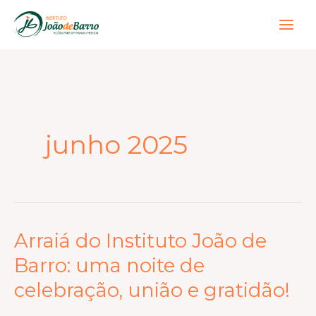
Ir
para
o
conteúdo
junho 2025
Arraiá do Instituto João de
Arraiá
do
Barro: uma noite de
Instituto
celebração, união e gratidão!
João
de