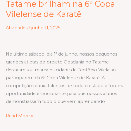
Tatame brilham na 6ª Copa
Cidadania
Vilelense de Karatê
no
Tatame
Atividades
/
junho 11, 2025
brilham
na
6ª
No último sábado, dia 1º de junho, nossos pequenos
Copa
grandes atletas do projeto Cidadania no Tatame
Vilelense
deixaram sua marca na cidade de Teotônio Vilela ao
de
participarem da 6ª Copa Vilelense de Karatê. A
Karatê
competição reuniu talentos de todo o estado e foi uma
oportunidade emocionante para que nossos alunos
demonstrassem tudo o que vêm aprendendo
Read More »