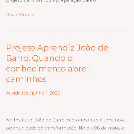
projeto transformou a preparação para o
Read More »
Projeto Aprendiz João de
Projeto
Aprendiz
Barro: Quando o
João
conhecimento abre
de
caminhos
Barro:
Quando
Atividades
/
junho 1, 2025
o
conhecimento
abre
caminhos
No Instituto João de Barro, cada encontro é uma nova
oportunidade de transformação. No dia 08 de maio, o