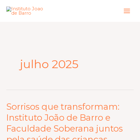
Ir
para
o
conteúdo
julho 2025
Sorrisos que transformam:
Sorrisos
que
Instituto João de Barro e
transformam:
Faculdade Soberana juntos
Instituto
pela saúde das crianças
João