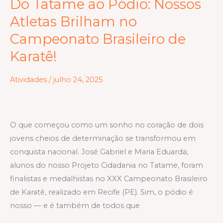
Do Tatame ao Pódio: Nossos
Do
Tatame
Atletas Brilham no
ao
Campeonato Brasileiro de
Pódio:
Karatê!
Nossos
Atletas
Atividades
/
julho 24, 2025
Brilham
no
Campeonato
Brasileiro
O que começou como um sonho no coração de dois
de
jovens cheios de determinação se transformou em
Karatê!
conquista nacional. José Gabriel e Maria Eduarda,
alunos do nosso Projeto Cidadania no Tatame, foram
finalistas e medalhistas no XXX Campeonato Brasileiro
de Karatê, realizado em Recife (PE). Sim, o pódio é
nosso — e é também de todos que