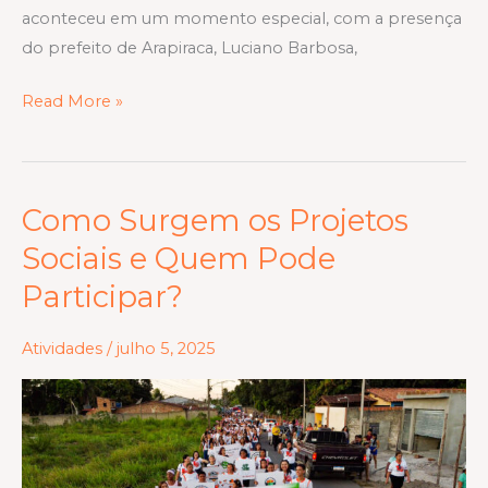
aconteceu em um momento especial, com a presença
do prefeito de Arapiraca, Luciano Barbosa,
Read More »
Como Surgem os Projetos
Como
Surgem
Sociais e Quem Pode
os
Participar?
Projetos
Sociais
Atividades
/
julho 5, 2025
e
Quem
Pode
Participar?