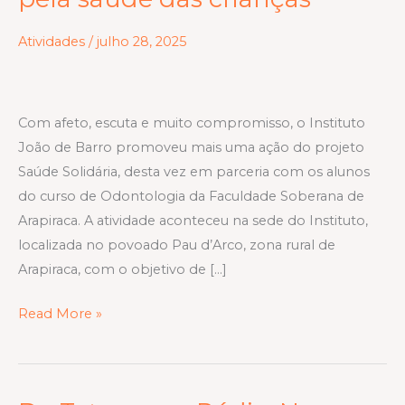
de
Atividades
/
julho 28, 2025
Barro
e
Faculdade
Soberana
Com afeto, escuta e muito compromisso, o Instituto
juntos
João de Barro promoveu mais uma ação do projeto
pela
Saúde Solidária, desta vez em parceria com os alunos
saúde
do curso de Odontologia da Faculdade Soberana de
das
Arapiraca. A atividade aconteceu na sede do Instituto,
crianças
localizada no povoado Pau d’Arco, zona rural de
Arapiraca, com o objetivo de […]
Read More »