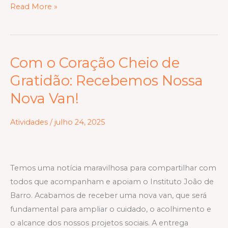
Read More »
Com o Coração Cheio de
Com
o
Gratidão: Recebemos Nossa
Coração
Nova Van!
Cheio
de
Atividades
/
julho 24, 2025
Gratidão:
Recebemos
Nossa
Temos uma notícia maravilhosa para compartilhar com
Nova
todos que acompanham e apoiam o Instituto João de
Van!
Barro. Acabamos de receber uma nova van, que será
fundamental para ampliar o cuidado, o acolhimento e
o alcance dos nossos projetos sociais. A entrega