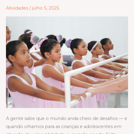
Mudar
Atividades
/
julho 5, 2025
o
Futuro
de
Crianças
e
Jovens
no
Brasil
A gente sabe que o mundo anda cheio de desafios — e
quando olhamos para as crianças e adolescentes em