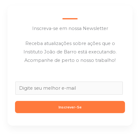
Inscreva-se em nossa Newsletter
Receba atualizações sobre ações que o
Instituto João de Barro está executando.
Acompanhe de perto o nosso trabalho!
E
m
a
Inscrever-Se
i
l
*