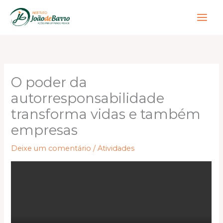
Ir
para
o
conteúdo
O poder da
autorresponsabilidade
transforma vidas e também
empresas
Deixe um comentário
/
Atividades